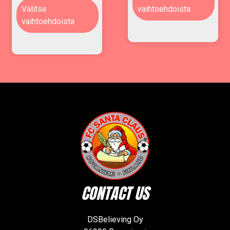
Valitse
vaihtoehdoista
vaihtoehdoista
CONTACT US
DSBelieving Oy