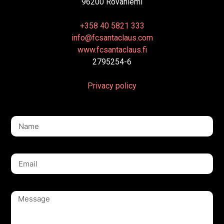
96200 Rovaniemi
+358 40 5821 333
info@fcsantaclaus.com
www.fcsantaclaus.fi
2795254-6
Privacy policy
Name
Email
Message