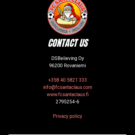
CONTACT US
DSBelieving Oy
96200 Rovaniemi
+358 40 5821 333
info@fcsantaclaus.com
www.fcsantaclaus.fi
2795254-6
Privacy policy
Name